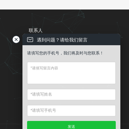
联系人
遇到问题？请给我们留言
电话 ： 13543837996

请填写您的手机号，我们将及时与您联系！
QQ：53582077

EMail ： public@gdqy.ltd

地址 ： 中山市火炬开发区建业路22

号