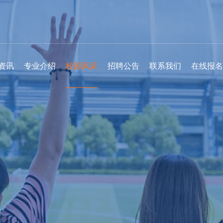
资讯
专业介绍
校园风采
招聘公告
联系我们
在线报名